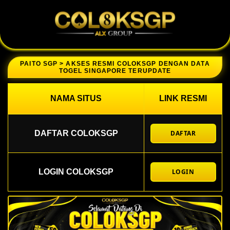
PAITO SGP > AKSES RESMI COLOKSGP DENGAN DATA
TOGEL SINGAPORE TERUPDATE
NAMA SITUS
LINK RESMI
DAFTAR COLOKSGP
DAFTAR
LOGIN COLOKSGP
LOGIN