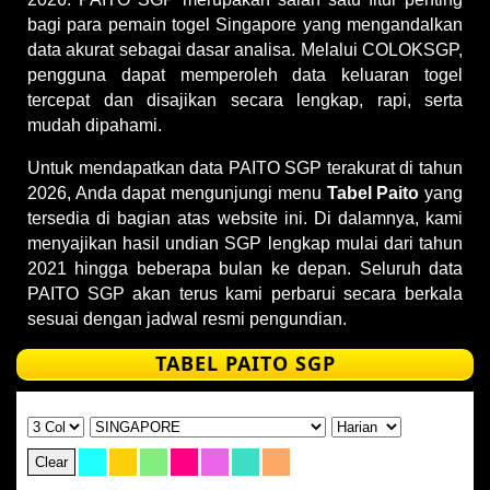
bagi para pemain togel Singapore yang mengandalkan
data akurat sebagai dasar analisa. Melalui COLOKSGP,
pengguna dapat memperoleh data keluaran togel
tercepat dan disajikan secara lengkap, rapi, serta
mudah dipahami.
Untuk mendapatkan data PAITO SGP terakurat di tahun
2026, Anda dapat mengunjungi menu
Tabel Paito
yang
tersedia di bagian atas website ini. Di dalamnya, kami
menyajikan hasil undian SGP lengkap mulai dari tahun
2021 hingga beberapa bulan ke depan. Seluruh data
PAITO SGP akan terus kami perbarui secara berkala
sesuai dengan jadwal resmi pengundian.
TABEL PAITO SGP