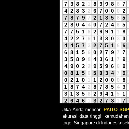
Jika Anda mencari
PAITO SG
akurasi data tinggi, kemudaha
togel Singapore di Indonesia se