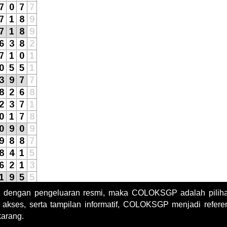
P
dengan pengeluaran resmi, maka COLOKSGP adalah pilihan 
n akses, serta tampilan informatif, COLOKSGP menjadi refer
karang.