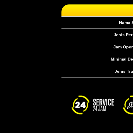
Nama S
Jenis Pe
Jam Oper
Minimal D
Jenis Tr