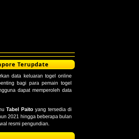
apore Terupdate
kan data keluaran togel online
enting bagi para pemain togel
engguna dapat memperoleh data
enu
Tabel Paito
yang tersedia di
ahun 2021 hingga beberapa bulan
dwal resmi pengundian.