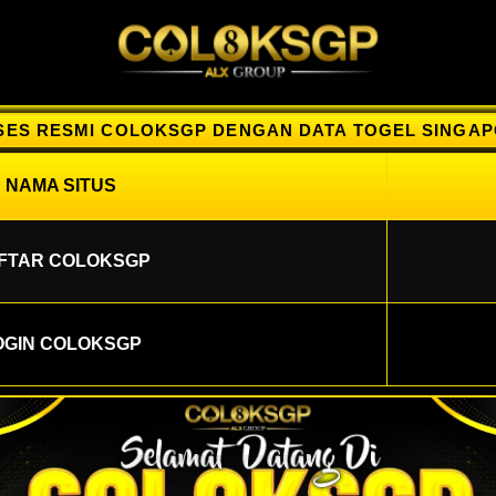
KSES RESMI COLOKSGP DENGAN DATA TOGEL SINGA
NAMA SITUS
FTAR COLOKSGP
OGIN COLOKSGP