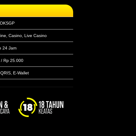
OKSGP
line, Casino, Live Casino
e 24 Jam
 / Rp 25.000
 QRIS, E-Wallet