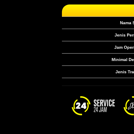
Nama S
Jenis Pe
Jam Oper
Minimal D
Jenis Tr