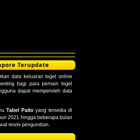
apore Terupdate
kan data keluaran togel online
enting bagi para pemain togel
engguna dapat memperoleh data
enu
Tabel Paito
yang tersedia di
ahun 2021 hingga beberapa bulan
dwal resmi pengundian.