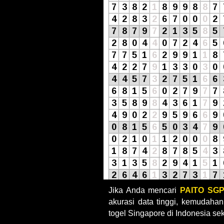
Jika Anda mencari
PAITO SG
akurasi data tinggi, kemudaha
togel Singapore di Indonesia se