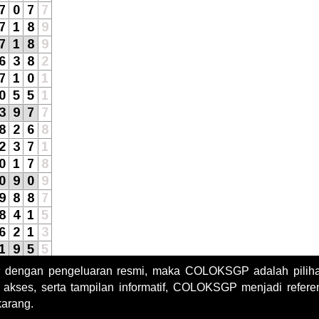
P
dengan pengeluaran resmi, maka COLOKSGP adalah pilihan 
n akses, serta tampilan informatif, COLOKSGP menjadi refer
karang.