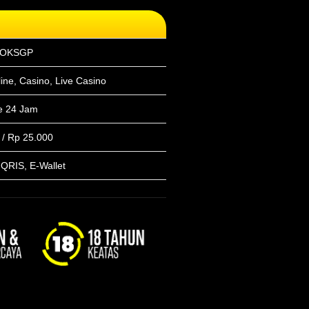
OKSGP
line, Casino, Live Casino
e 24 Jam
 / Rp 25.000
 QRIS, E-Wallet