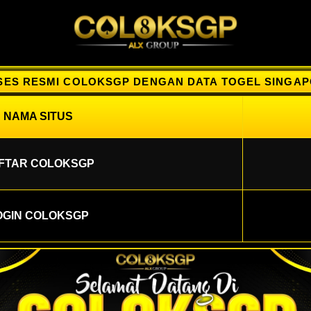
KSES RESMI COLOKSGP DENGAN DATA TOGEL SINGA
NAMA SITUS
FTAR COLOKSGP
OGIN COLOKSGP