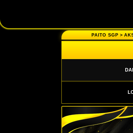
PAITO SGP > A
DA
L