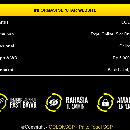
INFORMASI SEPUTAR WEBSITE
itus
COL
rmainan
Togel Online, Slot On
asional
Onlin
epo & WD
Rp 5.000
ansaksi
Bank Lokal,
©Copyright •
COLOKSGP
-
Paito Togel SGP