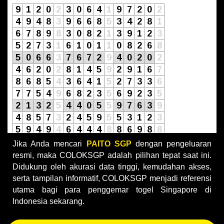
Jika Anda mencari
PAITO SGP
dengan pengeluaran
resmi, maka COLOKSGP adalah pilihan tepat saat ini.
Didukung oleh akurasi data tinggi, kemudahan akses,
serta tampilan informatif, COLOKSGP menjadi referensi
utama bagi para penggemar togel Singapore di
Indonesia sekarang.