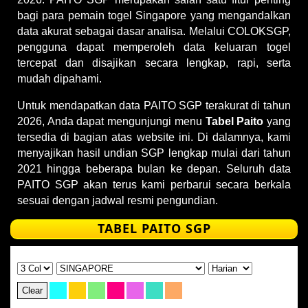
bagi para pemain togel Singapore yang mengandalkan
data akurat sebagai dasar analisa. Melalui COLOKSGP,
pengguna dapat memperoleh data keluaran togel
tercepat dan disajikan secara lengkap, rapi, serta
mudah dipahami.
Untuk mendapatkan data PAITO SGP terakurat di tahun
2026, Anda dapat mengunjungi menu
Tabel Paito
yang
tersedia di bagian atas website ini. Di dalamnya, kami
menyajikan hasil undian SGP lengkap mulai dari tahun
2021 hingga beberapa bulan ke depan. Seluruh data
PAITO SGP akan terus kami perbarui secara berkala
sesuai dengan jadwal resmi pengundian.
TABEL PAITO SGP