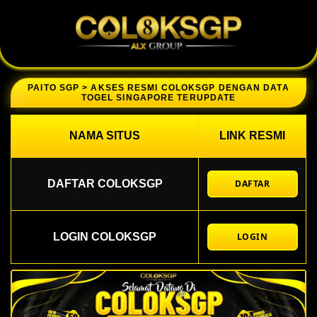
PAITO SGP > AKSES RESMI COLOKSGP DENGAN DATA
TOGEL SINGAPORE TERUPDATE
NAMA SITUS
LINK RESMI
DAFTAR COLOKSGP
DAFTAR
LOGIN COLOKSGP
LOGIN