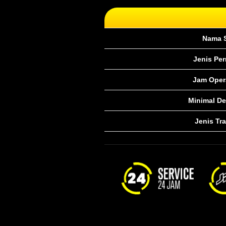
Nama S
Jenis Pe
Jam Oper
Minimal D
Jenis Tr