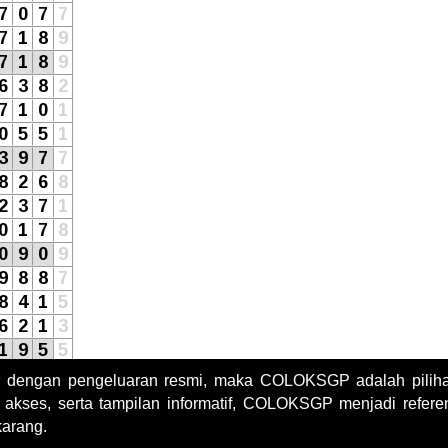
P
dengan pengeluaran resmi, maka COLOKSGP adalah pilihan 
n akses, serta tampilan informatif, COLOKSGP menjadi refer
karang.