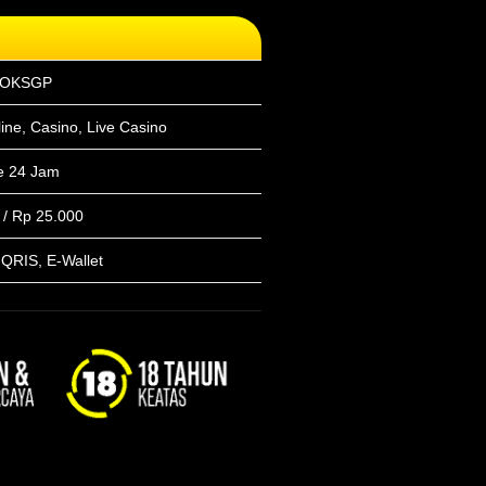
OKSGP
line, Casino, Live Casino
e 24 Jam
 / Rp 25.000
 QRIS, E-Wallet