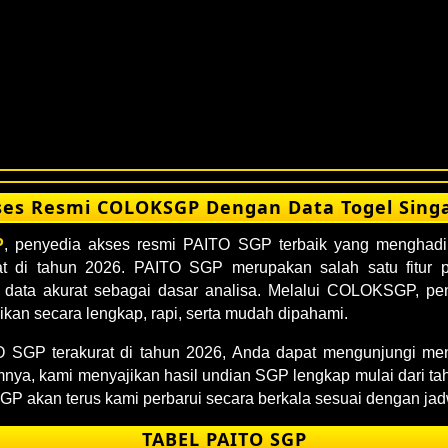
ses Resmi COLOKSGP Dengan Data Togel Sing
P
, penyedia akses resmi PAITO SGP terbaik yang menghadir
at di tahun 2026. PAITO SGP merupakan salah satu fitur p
data akurat sebagai dasar analisa. Melalui COLOKSGP, p
jikan secara lengkap, rapi, serta mudah dipahami.
 SGP terakurat di tahun 2026, Anda dapat mengunjungi m
lamnya, kami menyajikan hasil undian SGP lengkap mulai dari t
GP akan terus kami perbarui secara berkala sesuai dengan ja
TABEL PAITO SGP