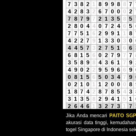
Jika Anda mencari
PAITO SG
akurasi data tinggi, kemudaha
togel Singapore di Indonesia se