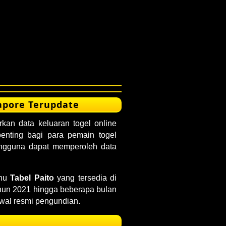
apore Terupdate
kan data keluaran togel online
enting bagi para pemain togel
engguna dapat memperoleh data
enu
Tabel Paito
yang tersedia di
ahun 2021 hingga beberapa bulan
dwal resmi pengundian.