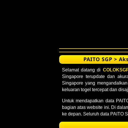
PAITO SGP > Ak
Selamat datang di
COLOKSG
Singapore terupdate dan akur
Singapore yang mengandalkan 
keluaran togel tercepat dan disa
Untuk mendapatkan data PAITO
bagian atas website ini. Di da
ke depan. Seluruh data PAITO S