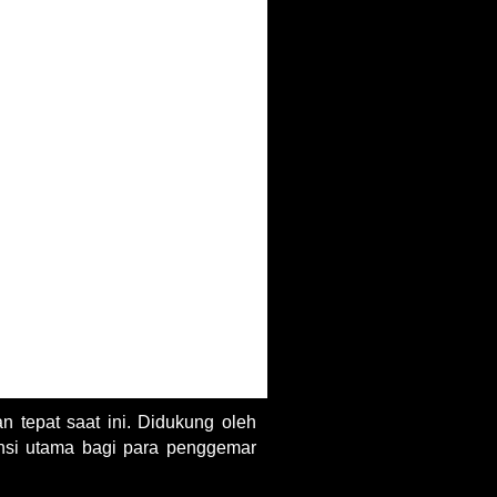
tepat saat ini. Didukung oleh
ensi utama bagi para penggemar